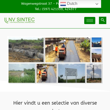
Dutch
Wagenwegstraat 37 - Paramaribo, Suriname
Tel.: (597) 421339, 424977
Hier vindt u een selectie van diverse