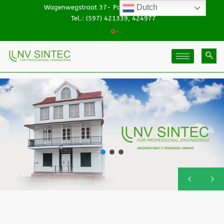
Dutch
Wagenwegstraat 37- Paramaribo, Suriname
Tel.: (597) 421339, 424977