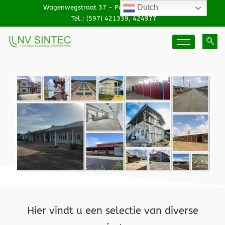
Dutch
Wagenwegstraat 37 - Paramaribo, Suriname
Tel.: (597) 421339, 424977
Hier vindt u een selectie van diverse